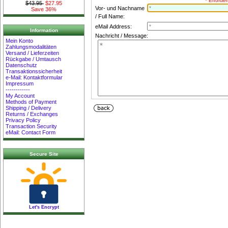
* Erforder
$43.95
$27.95
Vor- und Nachname
Save 36%
/ Full Name:
eMail Address:
Information
Nachricht / Message:
Mein Konto
Zahlungsmodalitäten
Versand / Lieferzeiten
Rückgabe / Umtausch
Datenschutz
Transaktionssicherheit
e-Mail: Kontaktformular
Impressum
------------
My Account
Methods of Payment
Shipping / Delivery
Returns / Exchanges
Privacy Policy
Transaction Security
eMail: Contact Form
Secure Site
Let's Encrypt