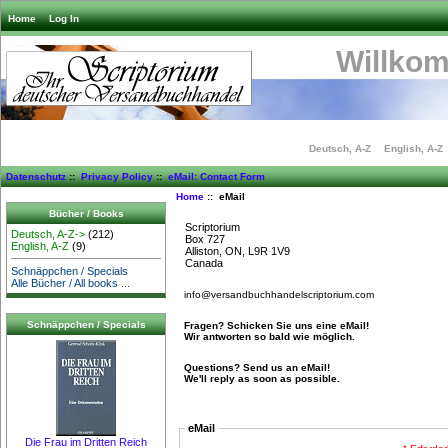
Home
Log In
Willko
Deutsch, A-Z
English, A-Z
Datenschutz
::
Privacy Policy
::
eMail: Contact Form
Home
:: eMail
Bücher / Books
Scriptorium
Deutsch, A-Z->
(212)
Box 727
English, A-Z
(9)
Alliston, ON, L9R 1V9
Canada
Schnäppchen / Specials
Alle Bücher / All books ...
info@versandbuchhandelscriptorium.com
Schnäppchen / Specials
Fragen? Schicken Sie uns eine eMail!
Wir antworten so bald wie möglich.
Questions? Send us an eMail!
We'll reply as soon as possible.
eMail
Die Frau im Dritten Reich