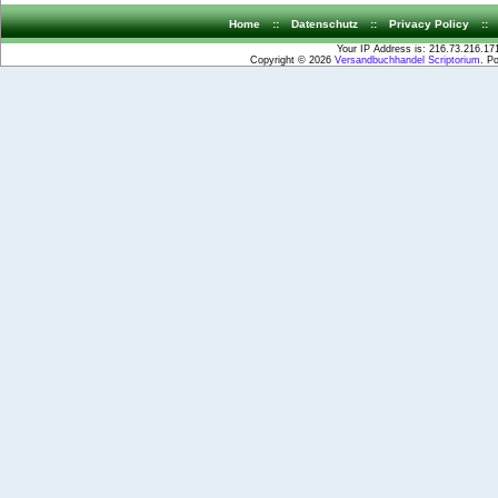
Home
::
Datenschutz
::
Privacy Policy
::
Your IP Address is: 216.73.216.17
Copyright © 2026
Versandbuchhandel Scriptorium
. P