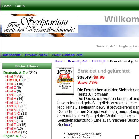
Home
Log In
Willko
Deutsch, A-Z
English, A-Z
Datenschutz
::
Privacy Policy
::
eMail: Contact Form
Home
::
Deutsch, A-Z
::
Titel B, C
:: Beneidet und gefür
Bücher / Books
Beneidet und gefürchtet
Deutsch, A-Z
->
(212)
-Titel #, A
(8)
$36.49
$9.99
-Titel B, C
(15)
Save 73%
-Titel D
(16)
-Titel E
(9)
Die Deutschen aus der Sicht der a
-Titel F
(9)
Heinz J. Hoffmann.
-Titel G
(19)
Die Deutschen werden beneidet und 
-Titel H
(14)
-Titel I, J
(7)
bewundert und gehaßt - geliebt werden sie nicht
-Titel K, L
(18)
legt Heinz J. Hoffmann bewußt provozierend dar.
-Titel M
(11)
Deutschen einen Spiegel vorhalten, einen Spiegel
-Titel N-Q
(13)
aber auch einen Spiegel der Wahrheit als Mittel
-Titel R
(10)
Selbsteinschätzung. (Eine ausführlichere Buch
-Titel S
(18)
Sie
hier
.)
-Titel T-U
(15)
-Titel V
(15)
-Titel W-Z
(15)
Shipping Weight: 0.6kg
English, A-Z
(9)
4 Units in Stock