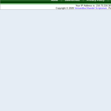
Home
::
Datenschutz
::
Privacy Policy
::
Your IP Address is: 216.73.216.30
Copyright © 2026
Versandbuchhandel Scriptorium
. P