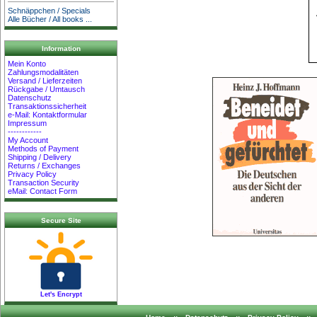
Schnäppchen / Specials
Alle Bücher / All books ...
Information
Mein Konto
Zahlungsmodalitäten
Versand / Lieferzeiten
Rückgabe / Umtausch
Datenschutz
Transaktionssicherheit
e-Mail: Kontaktformular
Impressum
------------
My Account
Methods of Payment
Shipping / Delivery
Returns / Exchanges
Privacy Policy
Transaction Security
eMail: Contact Form
Secure Site
Let's Encrypt