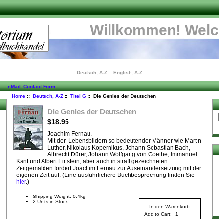
Willkommen! Wel
Deutsch, A-Z
English, A-Z
y
::
eMail: Contact Form
Home
::
Deutsch, A-Z
::
Titel G
:: Die Genies der Deutschen
Die Genies der Deutschen
$18.95
Joachim Fernau.
Mit den Lebensbildern so bedeutender Männer wie Martin
Luther, Nikolaus Kopernikus, Johann Sebastian Bach,
Albrecht Dürer, Johann Wolfgang von Goethe, Immanuel
Kant und Albert Einstein, aber auch in straff gezeichneten
Zeitgemälden fordert Joachim Fernau zur Auseinandersetzung mit der
eigenen Zeit auf. (Eine ausführlichere Buchbesprechung finden Sie
hier
.)
Shipping Weight: 0.4kg
2 Units in Stock
In den Warenkorb:
Add to Cart: