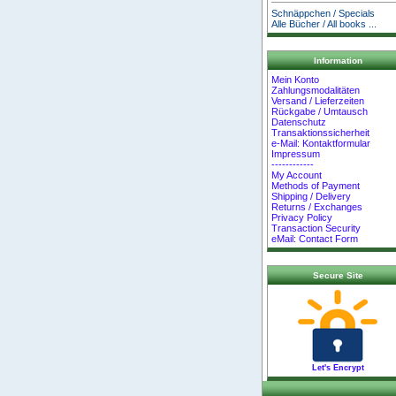
Schnäppchen / Specials
Alle Bücher / All books ...
Information
Mein Konto
Zahlungsmodalitäten
Versand / Lieferzeiten
Rückgabe / Umtausch
Datenschutz
Transaktionssicherheit
e-Mail: Kontaktformular
Impressum
------------
My Account
Methods of Payment
Shipping / Delivery
Returns / Exchanges
Privacy Policy
Transaction Security
eMail: Contact Form
Secure Site
Let's Encrypt