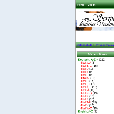
Home
Log In
Datenschutz
::
Privacy Polic
Bücher / Books
Deutsch, A-Z
->
(212)
-Titel #, A
(8)
-Titel B, C
(15)
-Titel D
(16)
-Titel E
(9)
-Titel F
(9)
-Titel G
(19)
-Titel H
(14)
-Titel I, J
(7)
-Titel K, L
(18)
-Titel M
(11)
-Titel N-Q
(13)
-Titel R
(10)
-Titel S
(18)
-Titel T-U
(15)
-Titel V
(15)
-Titel W-Z
(15)
English, A-Z
(9)