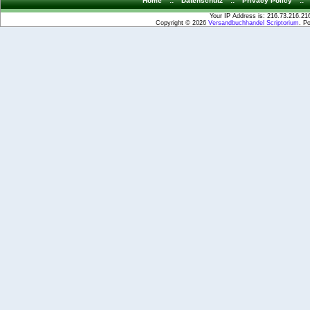
Home
::
Datenschutz
::
Privacy Policy
::
Your IP Address is: 216.73.216.21
Copyright © 2026
Versandbuchhandel Scriptorium
. P