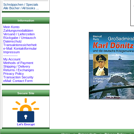
Schnäppchen / Specials
Alle Bücher / All books ...
Information
Mein Konto
Zahlungsmodalitäten
Versand / Lieferzeiten
Rückgabe / Umtausch
Datenschutz
Transaktionssicherheit
e-Mail: Kontaktformular
Impressum
------------
My Account
Methods of Payment
Shipping / Delivery
Returns / Exchanges
Privacy Policy
Transaction Security
eMail: Contact Form
Secure Site
Let's Encrypt