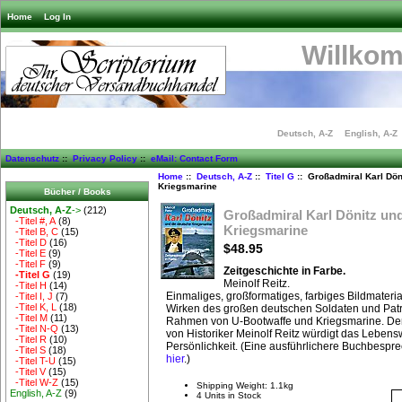
Home
Log In
Willko
Deutsch, A-Z
English, A-Z
Datenschutz
::
Privacy Policy
::
eMail: Contact Form
Home
::
Deutsch, A-Z
::
Titel G
:: Großadmiral Karl Dön
Kriegsmarine
Bücher / Books
Deutsch, A-Z
->
(212)
Großadmiral Karl Dönitz un
-Titel #, A
(8)
Kriegsmarine
-Titel B, C
(15)
-Titel D
(16)
$48.95
-Titel E
(9)
-Titel F
(9)
Zeitgeschichte in Farbe.
-Titel G
(19)
Meinolf Reitz.
-Titel H
(14)
Einmaliges, großformatiges, farbiges Bildmateri
-Titel I, J
(7)
-Titel K, L
(18)
Wirken des großen deutschen Soldaten und Patri
-Titel M
(11)
Rahmen von U-Bootwaffe und Kriegsmarine. Der
-Titel N-Q
(13)
von Historiker Meinolf Reitz würdigt das Leben
-Titel R
(10)
Persönlichkeit. (Eine ausführlichere Buchbespr
-Titel S
(18)
hier
.)
-Titel T-U
(15)
-Titel V
(15)
-Titel W-Z
(15)
Shipping Weight: 1.1kg
English, A-Z
(9)
4 Units in Stock