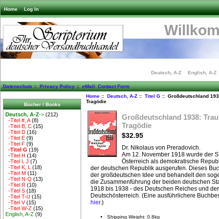
Home
Log In
Willko
Deutsch, A-Z
English, A-Z
Datenschutz
::
Privacy Policy
::
eMail: Contact Form
Home
::
Deutsch, A-Z
::
Titel G
:: Großdeutschland 1938
Tragödie
Bücher / Books
Deutsch, A-Z
->
(212)
Großdeutschland 1938: Traum
-Titel #, A
(8)
Tragödie
-Titel B, C
(15)
-Titel D
(16)
$32.95
-Titel E
(9)
-Titel F
(9)
Dr. Nikolaus von Preradovich.
-Titel G
(19)
Am 12. November 1918 wurde der St
-Titel H
(14)
Österreich als demokratische Republ
-Titel I, J
(7)
-Titel K, L
(18)
der deutschen Republik ausgerufen. Dieses Buch
-Titel M
(11)
der großdeutschen Idee und behandelt den sog
-Titel N-Q
(13)
die Zusammenführung der beiden deutschen Sta
-Titel R
(10)
1918 bis 1938 - des Deutschen Reiches und der
-Titel S
(18)
Deutschösterreich. (Eine ausführlichere Buchbe
-Titel T-U
(15)
hier
.)
-Titel V
(15)
-Titel W-Z
(15)
English, A-Z
(9)
Shipping Weight: 0.8kg