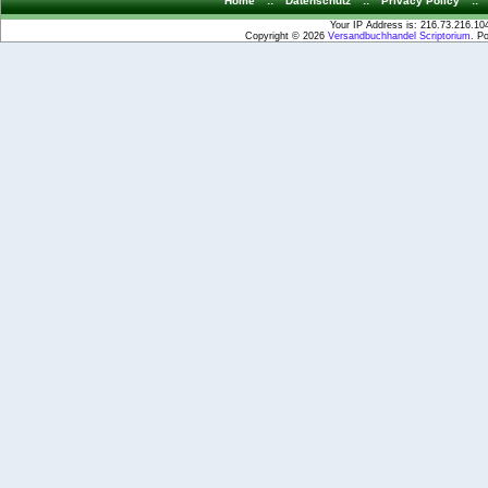
Home
::
Datenschutz
::
Privacy Policy
::
Your IP Address is: 216.73.216.10
Copyright © 2026
Versandbuchhandel Scriptorium
. P