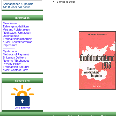
2 Units in Stock
Schnäppchen / Specials
Alle Bücher / All books ...
Information
Mein Konto
Zahlungsmodalitäten
Versand / Lieferzeiten
Rückgabe / Umtausch
Datenschutz
Transaktionssicherheit
e-Mail: Kontaktformular
Impressum
------------
My Account
Methods of Payment
Shipping / Delivery
Returns / Exchanges
Privacy Policy
Transaction Security
eMail: Contact Form
Secure Site
Let's Encrypt