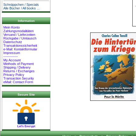
Schnäppchen / Specials
Alle Bücher / All books ...
Information
Mein Konto
Zahlungsmodalitäten
Versand / Lieferzeiten
Rückgabe / Umtausch
Datenschutz
Transaktionssicherheit
e-Mail: Kontaktformular
Impressum
------------
My Account
Methods of Payment
Shipping / Delivery
Returns / Exchanges
Privacy Policy
Transaction Security
eMail: Contact Form
Secure Site
Let's Encrypt