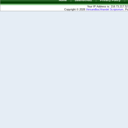
Home
::
Datenschutz
::
Privacy Policy
::
Your IP Address is: 216.73.217.52
Copyright © 2026
Versandbuchhandel Scriptorium
. P