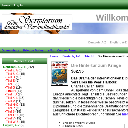
Home
Log In
Willko
Deutsch, A-Z
English, A-Z
Datenschutz
::
Privacy Policy
::
eMail: Contact Form
Home
::
Deutsch, A-Z
::
Titel H
:: Die Hintertür zum Kri
Bücher / Books
Die Hintertür zum Kriege
Deutsch, A-Z
->
(212)
-Titel #, A
(8)
$62.95
-Titel B, C
(15)
-Titel D
(16)
Das Drama der internationalen Dip
-Titel E
(9)
Versailles bis Pearl Harbour.
-Titel F
(9)
Charles Callan Tansill.
-Titel G
(19)
Ausgehend von dem Unheil, das das V
-Titel H
(14)
Europa anrichtete, legt Tansill die Bestrebungen
-Titel I, J
(7)
-Titel K, L
(18)
dar, friedlich die berechtigten deutschen Revis
-Titel M
(11)
durchzusetzen. In fesselnder Weise beschreibt e
-Titel N-Q
(13)
Diplomatie und die zunehmende Dramatik der in
-Titel R
(10)
Ereignisse. Ein Klassiker der Kriegsursachenfor
-Titel S
(18)
ausführlichere Buchbesprechung finden Sie
hier
-Titel T-U
(15)
-Titel V
(15)
-Titel W-Z
(15)
Shipping Weight: 0.95kg
English, A-Z
(9)
3 Units in Stock