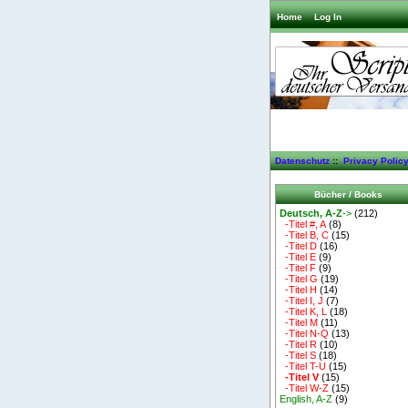
Home
Log In
Datenschutz
::
Privacy Polic
Bücher / Books
Deutsch, A-Z
->
(212)
-Titel #, A
(8)
-Titel B, C
(15)
-Titel D
(16)
-Titel E
(9)
-Titel F
(9)
-Titel G
(19)
-Titel H
(14)
-Titel I, J
(7)
-Titel K, L
(18)
-Titel M
(11)
-Titel N-Q
(13)
-Titel R
(10)
-Titel S
(18)
-Titel T-U
(15)
-Titel V
(15)
-Titel W-Z
(15)
English, A-Z
(9)