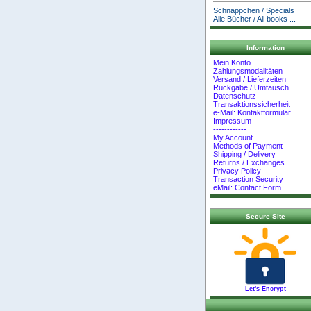
Schnäppchen / Specials
Alle Bücher / All books ...
Information
Mein Konto
Zahlungsmodalitäten
Versand / Lieferzeiten
Rückgabe / Umtausch
Datenschutz
Transaktionssicherheit
e-Mail: Kontaktformular
Impressum
------------
My Account
Methods of Payment
Shipping / Delivery
Returns / Exchanges
Privacy Policy
Transaction Security
eMail: Contact Form
Secure Site
Let's Encrypt