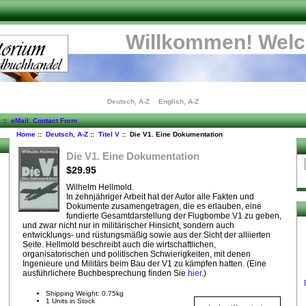
Willkommen! Wel
Deutsch, A-Z
English, A-Z
y
::
eMail: Contact Form
Home
::
Deutsch, A-Z
::
Titel V
:: Die V1. Eine Dokumentation
Die V1. Eine Dokumentation
$29.95
Wilhelm Hellmold.
In zehnjähriger Arbeit hat der Autor alle Fakten und
Dokumente zusamengetragen, die es erlauben, eine
fundierte Gesamtdarstellung der Flugbombe V1 zu geben,
und zwar nicht nur in militärischer Hinsicht, sondern auch
entwicklungs- und rüstungsmäßig sowie aus der Sicht der alliierten
Seite. Hellmold beschreibt auch die wirtschaftlichen,
organisatorischen und politischen Schwierigkeiten, mit denen
Ingenieure und Militärs beim Bau der V1 zu kämpfen hatten. (Eine
ausführlichere Buchbesprechung finden Sie
hier
.)
Shipping Weight: 0.75kg
1 Units in Stock