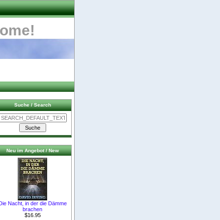
come!
Suche / Search
Neu im Angebot / New
Die Nacht, in der die Dämme
brachen
$16.95