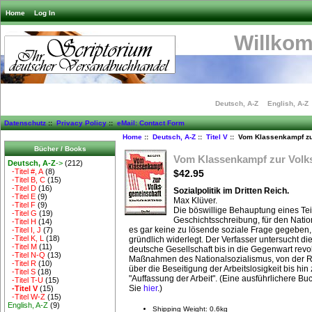
Home
Log In
Willko
Deutsch, A-Z
English, A-Z
Datenschutz
::
Privacy Policy
::
eMail: Contact Form
Home
::
Deutsch, A-Z
::
Titel V
:: Vom Klassenkampf zu
Bücher / Books
Vom Klassenkampf zur Volk
Deutsch, A-Z
->
(212)
-Titel #, A
(8)
$42.95
-Titel B, C
(15)
-Titel D
(16)
Sozialpolitik im Dritten Reich.
-Titel E
(9)
Max Klüver.
-Titel F
(9)
Die böswillige Behauptung eines Teil
-Titel G
(19)
Geschichtsschreibung, für den Nati
-Titel H
(14)
es gar keine zu lösende soziale Frage gegeben,
-Titel I, J
(7)
-Titel K, L
(18)
gründlich widerlegt. Der Verfasser untersucht di
-Titel M
(11)
deutsche Gesellschaft bis in die Gegenwart revo
-Titel N-Q
(13)
Maßnahmen des Nationalsozialismus, von der R
-Titel R
(10)
über die Beseitigung der Arbeitslosigkeit bis hin
-Titel S
(18)
"Auffassung der Arbeit". (Eine ausführlichere B
-Titel T-U
(15)
Sie
hier
.)
-Titel V
(15)
-Titel W-Z
(15)
English, A-Z
(9)
Shipping Weight: 0.6kg