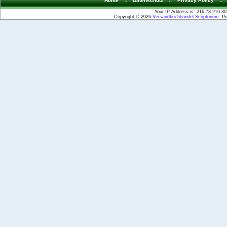
Home
::
Datenschutz
::
Privacy Policy
::
Your IP Address is: 216.73.216.30
Copyright © 2026
Versandbuchhandel Scriptorium
. P