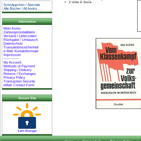
2 Units in Stock
Schnäppchen / Specials
Alle Bücher / All books ...
Information
Mein Konto
Zahlungsmodalitäten
Versand / Lieferzeiten
Rückgabe / Umtausch
Datenschutz
Transaktionssicherheit
e-Mail: Kontaktformular
Impressum
------------
My Account
Methods of Payment
Shipping / Delivery
Returns / Exchanges
Privacy Policy
Transaction Security
eMail: Contact Form
Secure Site
Let's Encrypt