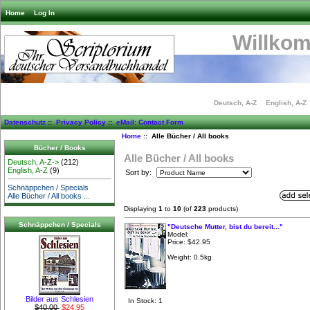
Home
Log In
Willko
Deutsch, A-Z
English, A-Z
Datenschutz
::
Privacy Policy
::
eMail: Contact Form
Home
:: Alle Bücher / All books
Bücher / Books
Alle Bücher / All books
Deutsch, A-Z->
(212)
English, A-Z
(9)
Sort by:
Schnäppchen / Specials
Alle Bücher / All books ...
Displaying
1
to
10
(of
223
products)
Schnäppchen / Specials
"Deutsche Mutter, bist du bereit..."
Model:
Price:
$42.95
Weight: 0.5kg
Bilder aus Schlesien
In Stock: 1
$40.00
$24.95