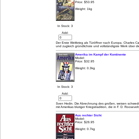
Price:
$53.95
Weight: 1kg
In Stock: 3
Add:
Der Erste Weltkrieg als Türöffner nach Europa. Charles Ca
und zugleich gründlichste und vollständigste Werk über di
Amerika im Kampf der Kontinente
Model:
Price:
$32.95
Weight: 0.3kg
In Stock: 3
Add:
Sven Hedin. Die Abrechnung des großen, weisen schwedi
mit Amerikas blutiger Kriegstradition, die in F. D. Roosevelt
Aus rechter Sicht
Model:
Price:
$26.95
Weight: 0.7kg