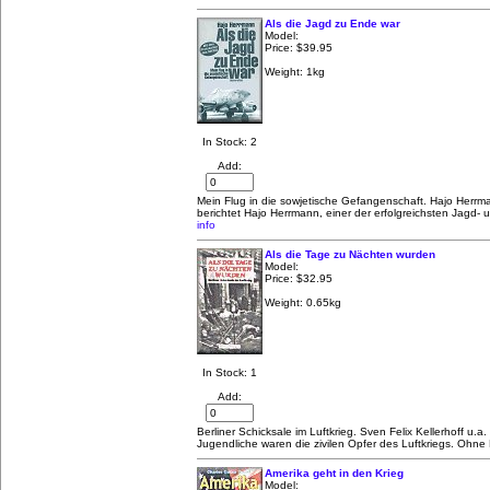
Als die Jagd zu Ende war
Model:
Price:
$39.95
Weight: 1kg
In Stock: 2
Add:
Mein Flug in die sowjetische Gefangenschaft. Hajo Herrm
berichtet Hajo Herrmann, einer der erfolgreichsten Jagd- 
info
Als die Tage zu Nächten wurden
Model:
Price:
$32.95
Weight: 0.65kg
In Stock: 1
Add:
Berliner Schicksale im Luftkrieg. Sven Felix Kellerhoff u.a
Jugendliche waren die zivilen Opfer des Luftkriegs. Ohne
Amerika geht in den Krieg
Model: