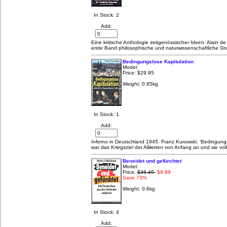
In Stock: 2
Add:
Eine kritische Anthologie zeitgenössischer Ideen. Alain d
erste Band philosophische und naturwissenschaftliche G
Bedingungslose Kapitulation
Model:
Price:
$29.95
Weight: 0.85kg
In Stock: 1
Add:
Inferno in Deutschland 1945. Franz Kurowski. ‘Bedingungs
war das Kriegsziel der Alliierten von Anfang an und sie vo
Beneidet und gefürchtet
Model:
Price:
$36.49
$9.99
Save 73%
Weight: 0.6kg
In Stock: 4
Add: