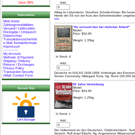
Save 38%
Add:
Alltag im Lebensborn. Dorothee Schmitz-Köster. Bis heut
Information
Heime der SS von der Aura des Geheimnisvollen umgebe
info
Mein Konto
Zahlungsmodalitäten
"Ihr verreckt hier bei ehrlicher Arbeit!"
Versand / Lieferzeiten
Model:
Rückgabe / Umtausch
Price:
$54.95
Datenschutz
Transaktionssicherheit
Weight: 1.35kg
e-Mail: Kontaktformular
Impressum
------------
My Account
In Stock: 4
Methods of Payment
Shipping / Delivery
Add:
Returns / Exchanges
Privacy Policy
Transaction Security
Deutsche im GULAG 1936-1956: Anthologie des Erinnerns
eMail: Contact Form
Günter Czernetzky, Hildegard Toma, Hg. Rund 100.000 D
50 Jahre Vertreibung
Model:
Secure Site
Price:
$54.95
Weight: 1.25kg
In Stock: 1
Let's Encrypt
Add:
Der Völkermord an den Deutschen. Ostdeutschland - Sud
Verzicht. Rolf-Josef Eibicht, Hg. Angesehene Wissenschaft