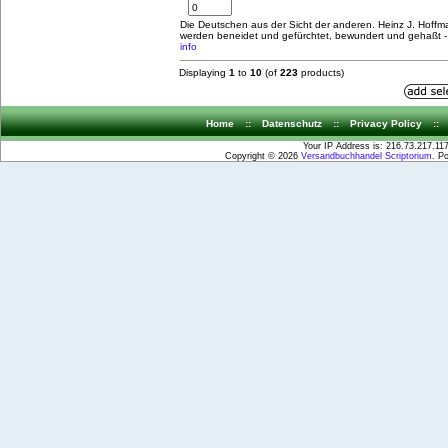
Die Deutschen aus der Sicht der anderen. Heinz J. Hoff
werden beneidet und gefürchtet, bewundert und gehaßt - 
info
Displaying
1
to
10
(of
223
products)
Home
::
Datenschutz
::
Privacy Policy
::
Your IP Address is: 216.73.217.11
Copyright © 2026
Versandbuchhandel Scriptorium
. P